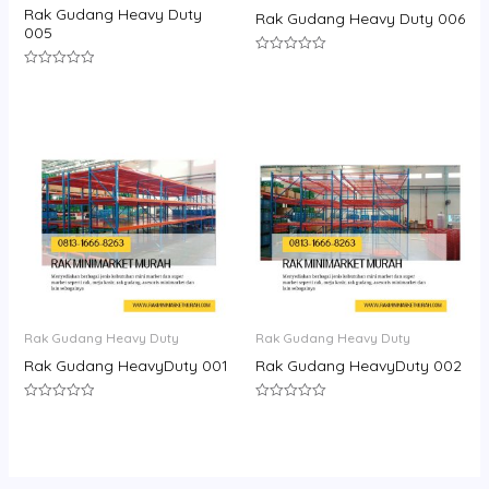
Rak Gudang Heavy Duty
Rak Gudang Heavy Duty 006
005
Rated
0
Rated
out
0
of
out
5
of
5
Rak Gudang Heavy Duty
Rak Gudang Heavy Duty
Rak Gudang HeavyDuty 001
Rak Gudang HeavyDuty 002
Rated
Rated
0
0
out
out
of
of
5
5