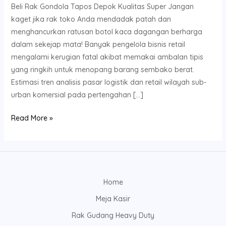
Beli Rak Gondola Tapos Depok Kualitas Super Jangan
kaget jika rak toko Anda mendadak patah dan
menghancurkan ratusan botol kaca dagangan berharga
dalam sekejap mata! Banyak pengelola bisnis retail
mengalami kerugian fatal akibat memakai ambalan tipis
yang ringkih untuk menopang barang sembako berat.
Estimasi tren analisis pasar logistik dan retail wilayah sub-
urban komersial pada pertengahan […]
Read More »
Home
Meja Kasir
Rak Gudang Heavy Duty