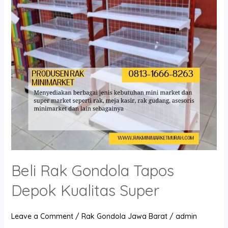
Depok
Kualitas
Super
Beli Rak Gondola Tapos
Depok Kualitas Super
Leave a Comment
/
Rak Gondola Jawa Barat
/
admin