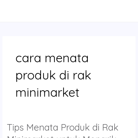
Skip
MAIN
to
MENU
content
cara menata
produk di rak
minimarket
Tips Menata Produk di Rak
Tips
Menata