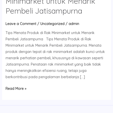
Minimarket untuk Menarik
Produk
di
Pembeli Jatisampurna
Rak
Minimarket
Leave a Comment
/
Uncategorized
/
admin
untuk
Tips Menata Produk di Rak Minimarket untuk Menarik
Menarik
Pembeli Jatisampurna Tips Menata Produk di Rak
Pembeli
Minimarket untuk Menarik Pembeli Jatisampurna. Menata
Jatisampurna
produk dengan tepat di rak minimarket adalah kunci untuk
menarik perhatian pembeli, khususnya di kawasan seperti
Jatisampurna. Penataan rak minimarket yang baik tidak
hanya meningkatkan efisiensi ruang, tetapi juga
berkontribusi pada pengalaman berbelanja […]
Read More »