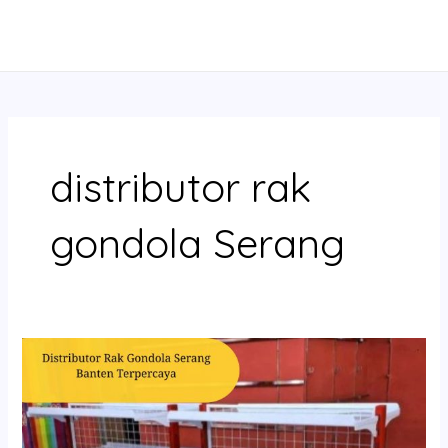
Skip
MAIN
to
MENU
content
distributor rak
gondola Serang
Distributor
Rak
Gondola
Serang