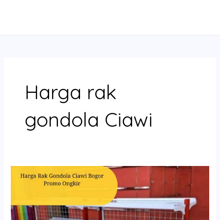
Skip
MAIN
to
MENU
content
Harga rak
gondola Ciawi
Harga
Rak
Gondola
Ciawi