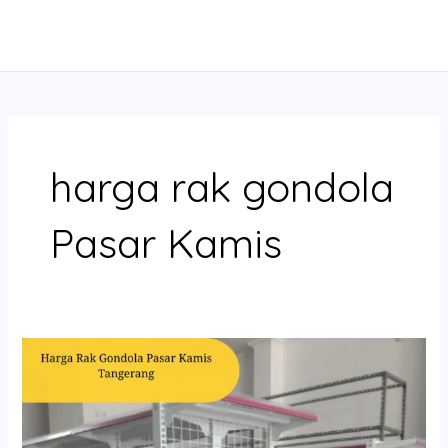
Skip
MAIN
to
MENU
content
harga rak gondola
Pasar Kamis
Harga
Rak
Gondola
Pasar