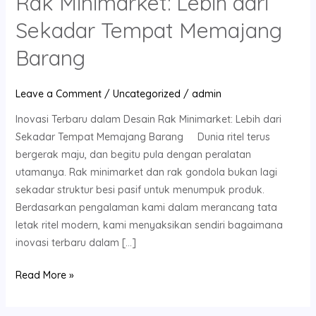
Rak Minimarket: Lebih dari
dalam
Desain
Sekadar Tempat Memajang
Rak
Barang
Minimarket:
Lebih
dari
Leave a Comment
/
Uncategorized
/
admin
Sekadar
Inovasi Terbaru dalam Desain Rak Minimarket: Lebih dari
Tempat
Sekadar Tempat Memajang Barang Dunia ritel terus
Memajang
bergerak maju, dan begitu pula dengan peralatan
Barang
utamanya. Rak minimarket dan rak gondola bukan lagi
sekadar struktur besi pasif untuk menumpuk produk.
Berdasarkan pengalaman kami dalam merancang tata
letak ritel modern, kami menyaksikan sendiri bagaimana
inovasi terbaru dalam […]
Read More »