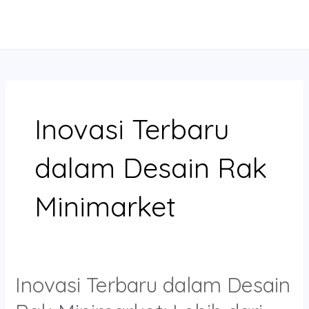
Skip
MAIN
to
MENU
content
Inovasi Terbaru
dalam Desain Rak
Minimarket
Inovasi Terbaru dalam Desain
Inovasi
Terbaru