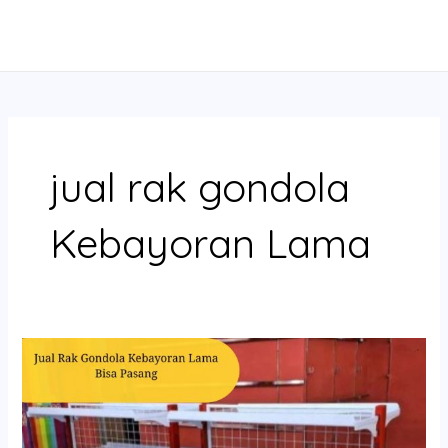
Skip
MAIN
to
MENU
content
jual rak gondola
Kebayoran Lama
Jual
Rak
Gondola
Kebayoran