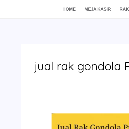
Skip
HOME
MEJA KASIR
RAK
to
content
jual rak gondola
Jual
Rak