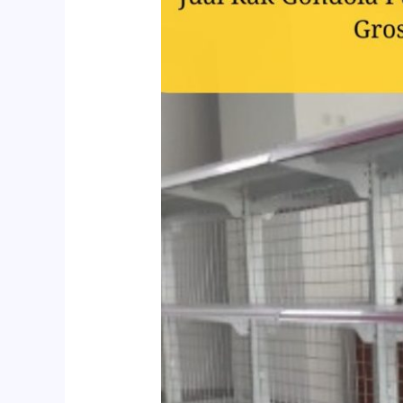
Gondola
Purwakarta
Harga
Grosir