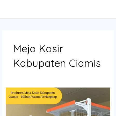
Skip
MAIN
to
MENU
content
Meja Kasir
Kabupaten Ciamis
Produsen
Meja
Kasir
Kabupaten