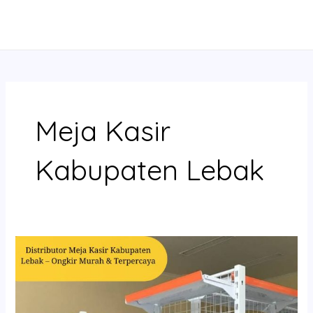
Skip
MAIN
to
MENU
content
Meja Kasir
Kabupaten Lebak
Distributor
Meja
Kasir
Kabupaten