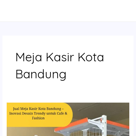
Skip
MAIN
to
MENU
content
Meja Kasir Kota
Bandung
Jual
Meja
Kasir
Kota