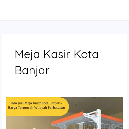
Skip
MAIN
to
MENU
content
Meja Kasir Kota
Banjar
Info
Jual
Meja
Kasir