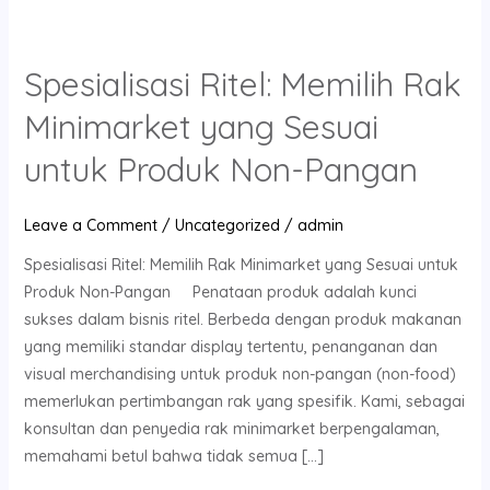
Spesialisasi Ritel: Memilih Rak
Spesialisasi
Ritel:
Minimarket yang Sesuai
Memilih
Rak
untuk Produk Non-Pangan
Minimarket
yang
Leave a Comment
/
Uncategorized
/
admin
Sesuai
Spesialisasi Ritel: Memilih Rak Minimarket yang Sesuai untuk
untuk
Produk Non-Pangan Penataan produk adalah kunci
Produk
sukses dalam bisnis ritel. Berbeda dengan produk makanan
Non-
yang memiliki standar display tertentu, penanganan dan
Pangan
visual merchandising untuk produk non-pangan (non-food)
memerlukan pertimbangan rak yang spesifik. Kami, sebagai
konsultan dan penyedia rak minimarket berpengalaman,
memahami betul bahwa tidak semua […]