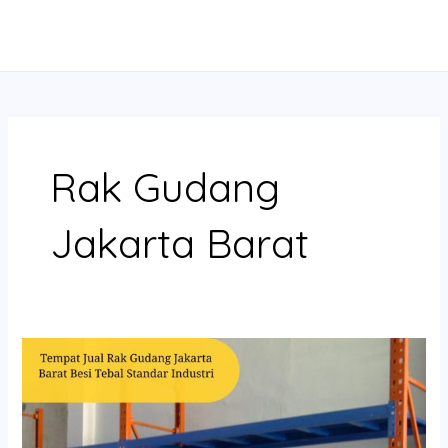
Skip
MAIN
to
MENU
content
Rak Gudang
Jakarta Barat
Tempat
Jual
Rak
Gudang