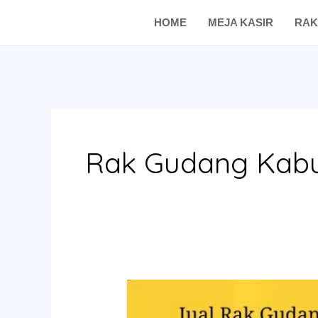
Skip
HOME
MEJA KASIR
RAK
to
content
Rak Gudang Kab
Jual
Rak