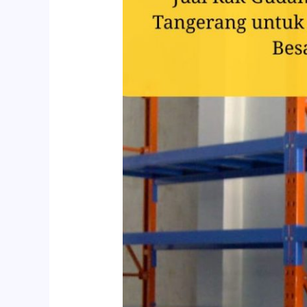
Gudang
Kabupaten
Tangerang
untuk
Gudang
Pabrik
Besar