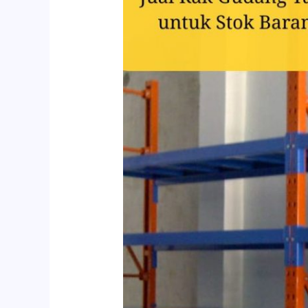
Gudang
Tangerang
Selatan
untuk
Stok
Barang
E-
commerce