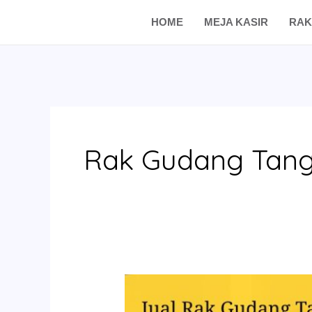
Skip
HOME
MEJA KASIR
RAK
to
content
Rak Gudang Tang
Jual
Rak