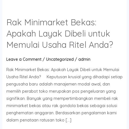
Rak Minimarket Bekas:
Rak
Minimarket
Apakah Layak Dibeli untuk
Bekas:
Apakah
Memulai Usaha Ritel Anda?
Layak
Dibeli
Leave a Comment
/
Uncategorized
/
admin
untuk
Rak Minimarket Bekas: Apakah Layak Dibeli untuk Memulai
Memulai
Usaha Ritel Anda? Keputusan krusial yang dihadapi setiap
Usaha
pengusaha baru adalah manajemen modal awal, dan
Ritel
memilih perabot toko merupakan pos pengeluaran yang
Anda?
signifikan. Banyak yang mempertimbangkan membeli rak
minimarket bekas atau rak gondola bekas sebagai solusi
penghematan anggaran. Berdasarkan pengalaman kami
dalam penataan ratusan toko […]