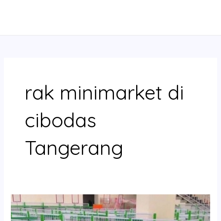
Skip
MAIN
to
MENU
content
rak minimarket di
cibodas
Tangerang
Pusat
Rak