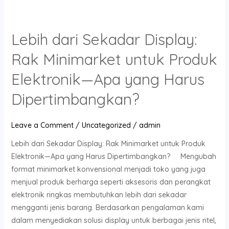
Lebih dari Sekadar Display:
Lebih
dari
Rak Minimarket untuk Produk
Sekadar
Display:
Elektronik—Apa yang Harus
Rak
Dipertimbangkan?
Minimarket
untuk
Produk
Leave a Comment
/
Uncategorized
/
admin
Elektronik
Lebih dari Sekadar Display: Rak Minimarket untuk Produk
—
Elektronik—Apa yang Harus Dipertimbangkan? Mengubah
Apa
format minimarket konvensional menjadi toko yang juga
yang
menjual produk berharga seperti aksesoris dan perangkat
Harus
elektronik ringkas membutuhkan lebih dari sekadar
Dipertimbangkan?
mengganti jenis barang. Berdasarkan pengalaman kami
dalam menyediakan solusi display untuk berbagai jenis ritel,