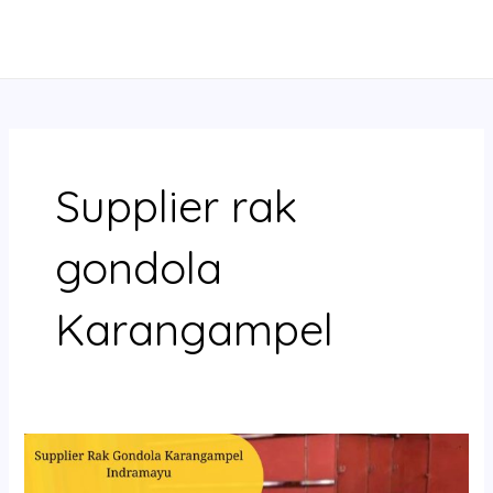
Skip
MAIN
to
MENU
content
Supplier rak
gondola
Karangampel
Supplier
Rak