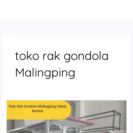
Skip
MAIN
to
MENU
content
toko rak gondola
Malingping
Toko
Rak
Gondola
Malingping