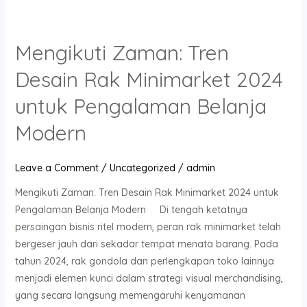
Mengikuti Zaman: Tren
Mengikuti
Zaman:
Desain Rak Minimarket 2024
Tren
Desain
untuk Pengalaman Belanja
Rak
Modern
Minimarket
2024
untuk
Leave a Comment
/
Uncategorized
/
admin
Pengalaman
Mengikuti Zaman: Tren Desain Rak Minimarket 2024 untuk
Belanja
Pengalaman Belanja Modern Di tengah ketatnya
Modern
persaingan bisnis ritel modern, peran rak minimarket telah
bergeser jauh dari sekadar tempat menata barang. Pada
tahun 2024, rak gondola dan perlengkapan toko lainnya
menjadi elemen kunci dalam strategi visual merchandising,
yang secara langsung memengaruhi kenyamanan