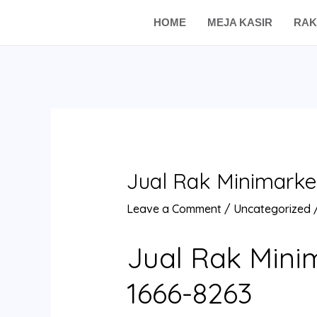
Skip
Post
HOME
MEJA KASIR
RAK
to
navigation
content
Jual Rak Minimarke
Leave a Comment
/
Uncategorized
Jual Rak Mini
1666-8263