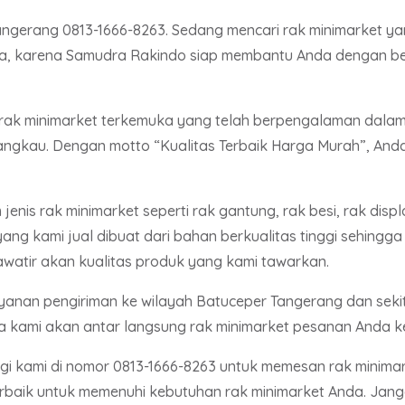
angerang 0813-1666-8263. Sedang mencari rak minimarket ya
a, karena Samudra Rakindo siap membantu Anda dengan ber
ak minimarket terkemuka yang telah berpengalaman dalam
angkau. Dengan motto “Kualitas Terbaik Harga Murah”, An
nis rak minimarket seperti rak gantung, rak besi, rak displ
ang kami jual dibuat dari bahan berkualitas tinggi sehingg
awatir akan kualitas produk yang kami tawarkan.
ayanan pengiriman ke wilayah Batuceper Tangerang dan sekita
 kami akan antar langsung rak minimarket pesanan Anda ke
gi kami di nomor 0813-1666-8263 untuk memesan rak minimar
rbaik untuk memenuhi kebutuhan rak minimarket Anda. Jan