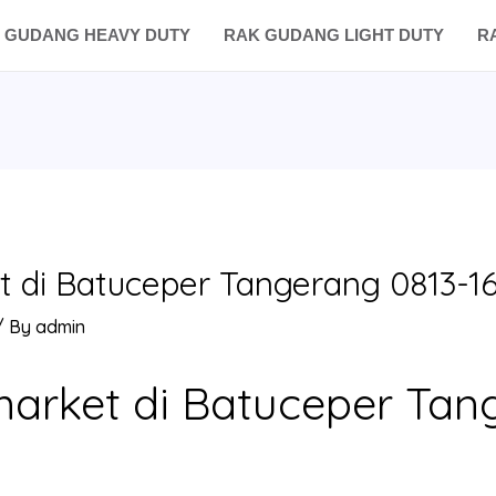
 GUDANG HEAVY DUTY
RAK GUDANG LIGHT DUTY
R
t di Batuceper Tangerang 0813-1
/ By
admin
market di Batuceper Tan