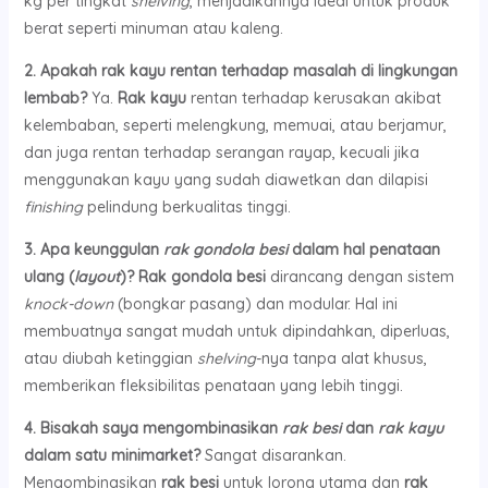
kg per tingkat
shelving
, menjadikannya ideal untuk produk
berat seperti minuman atau kaleng.
2. Apakah rak kayu rentan terhadap masalah di lingkungan
lembab?
Ya.
Rak kayu
rentan terhadap kerusakan akibat
kelembaban, seperti melengkung, memuai, atau berjamur,
dan juga rentan terhadap serangan rayap, kecuali jika
menggunakan kayu yang sudah diawetkan dan dilapisi
finishing
pelindung berkualitas tinggi.
3. Apa keunggulan
rak gondola besi
dalam hal penataan
ulang (
layout
)?
Rak gondola besi
dirancang dengan sistem
knock-down
(bongkar pasang) dan modular. Hal ini
membuatnya sangat mudah untuk dipindahkan, diperluas,
atau diubah ketinggian
shelving
-nya tanpa alat khusus,
memberikan fleksibilitas penataan yang lebih tinggi.
4. Bisakah saya mengombinasikan
rak besi
dan
rak kayu
dalam satu minimarket?
Sangat disarankan.
Mengombinasikan
rak besi
untuk lorong utama dan
rak