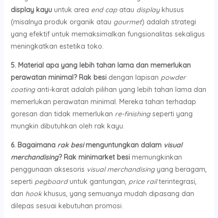
display kayu
untuk area
end cap
atau
display
khusus
(misalnya produk organik atau
gourmet
) adalah strategi
yang efektif untuk memaksimalkan fungsionalitas sekaligus
meningkatkan estetika toko.
5. Material apa yang lebih tahan lama dan memerlukan
perawatan minimal?
Rak besi
dengan lapisan
powder
coating
anti-karat adalah pilihan yang lebih tahan lama dan
memerlukan perawatan minimal. Mereka tahan terhadap
goresan dan tidak memerlukan
re-finishing
seperti yang
mungkin dibutuhkan oleh rak kayu.
6. Bagaimana
rak besi
menguntungkan dalam
visual
merchandising
?
Rak minimarket besi
memungkinkan
penggunaan aksesoris
visual merchandising
yang beragam,
seperti
pegboard
untuk gantungan,
price rail
terintegrasi,
dan
hook
khusus, yang semuanya mudah dipasang dan
dilepas sesuai kebutuhan promosi.