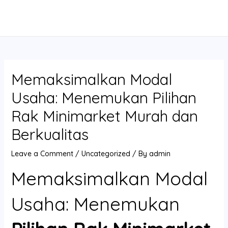
Skip
Post
MAIN
to
navigation
MENU
content
Memaksimalkan Modal
Usaha: Menemukan Pilihan
Rak Minimarket Murah dan
Berkualitas
Leave a Comment
/
Uncategorized
/ By
admin
Memaksimalkan Modal
Usaha: Menemukan