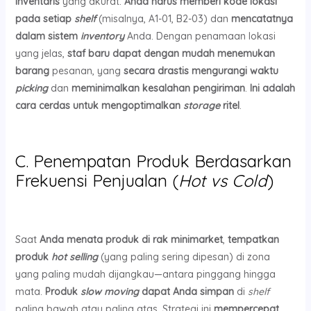
inventaris
yang akurat.
Anda harus memberi kode lokasi
pada setiap
shelf
(misalnya, A1-01, B2-03) dan
mencatatnya
dalam sistem
inventory
Anda. Dengan penamaan lokasi
yang jelas,
staf baru dapat dengan mudah menemukan
barang
pesanan, yang
secara drastis mengurangi waktu
picking
dan
meminimalkan kesalahan pengiriman
.
Ini adalah
cara cerdas untuk mengoptimalkan
storage
ritel
.
C. Penempatan Produk Berdasarkan
Frekuensi Penjualan (
Hot vs Cold
)
Saat
Anda menata produk di rak minimarket
,
tempatkan
produk
hot selling
(yang paling sering dipesan) di zona
yang paling mudah dijangkau—antara pinggang hingga
mata.
Produk
slow moving
dapat Anda simpan
di
shelf
paling bawah atau paling atas. Strategi ini
mempercepat