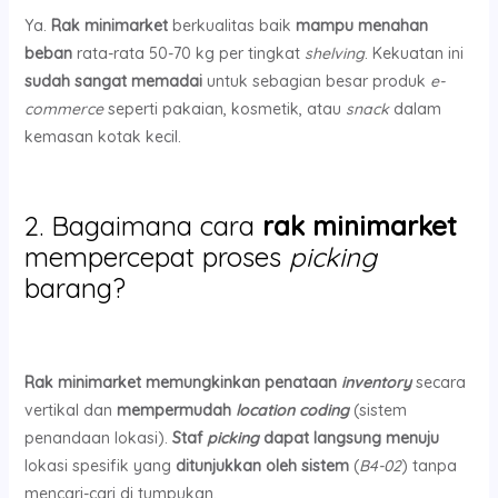
Ya.
Rak minimarket
berkualitas baik
mampu menahan
beban
rata-rata 50-70 kg per tingkat
shelving
. Kekuatan ini
sudah sangat memadai
untuk sebagian besar produk
e-
commerce
seperti pakaian, kosmetik, atau
snack
dalam
kemasan kotak kecil.
2. Bagaimana cara
rak minimarket
mempercepat proses
picking
barang?
Rak minimarket
memungkinkan penataan
inventory
secara
vertikal dan
mempermudah
location coding
(sistem
penandaan lokasi).
Staf
picking
dapat langsung menuju
lokasi spesifik yang
ditunjukkan oleh sistem
(
B4-02
) tanpa
mencari-cari di tumpukan.