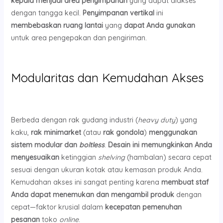
kepala menjadi area penyimpanan
yang dapat diakses
dengan tangga kecil.
Penyimpanan vertikal
ini
membebaskan ruang lantai
yang
dapat Anda gunakan
untuk area pengepakan dan pengiriman.
Modularitas dan Kemudahan Akses
Berbeda dengan rak gudang industri (
heavy duty
) yang
kaku,
rak minimarket
(atau
rak gondola
)
menggunakan
sistem modular dan
boltless
.
Desain ini memungkinkan Anda
menyesuaikan
ketinggian
shelving
(hambalan) secara cepat
sesuai dengan ukuran kotak atau kemasan produk Anda.
Kemudahan akses ini sangat penting karena
membuat staf
Anda dapat menemukan dan mengambil produk
dengan
cepat—faktor krusial dalam
kecepatan pemenuhan
pesanan
toko
online
.