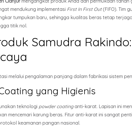
n Cianjur
mengangkat produk Anda dari permukaan tanah g
 sangat mendukung implementasi
First In First Out
(FIFO). Tim 
ar tumpukan baru, sehingga kualitas beras tetap terjaga
ga titik nol.
roduk Samudra Rakindo:
rcaya
i melalui pengalaman panjang dalam fabrikasi sistem pen
Coating yang Higienis
gunakan teknologi
powder coating
anti-karat. Lapisan ini m
an mencemari karung beras. Fitur anti-karat ini sangat pen
protokol keamanan pangan nasional.