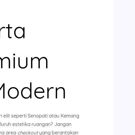
rta
emium
 Modern
n elit seperti Senopati atau Kemang
luruh estetika ruangan? Jangan
ena area
checkout
yang berantakan