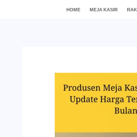
Skip
Post
HOME
MEJA KASIR
RAK
to
navigation
content