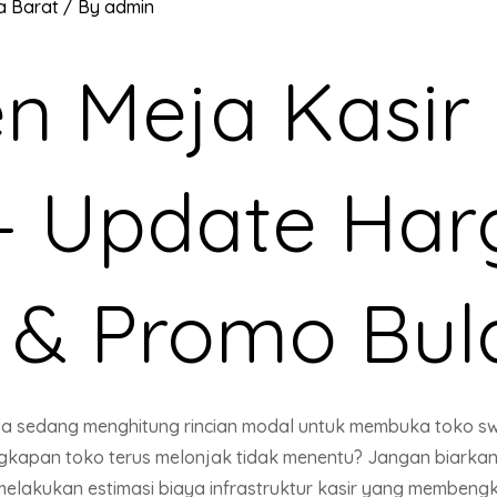
a Barat
/ By
admin
n Meja Kasir
– Update Har
 & Promo Bula
 sedang menghitung rincian modal untuk membuka toko swa
kapan toko terus melonjak tidak menentu? Jangan biarkan r
lakukan estimasi biaya infrastruktur kasir yang membengka