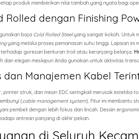
etiap produk memberikan nilai tambah yang nyata bagi oper
d Rolled dengan Finishing Po
nggunakan baja
Cold Rolled Steel
yang sangat kokoh. Untuk m
ing
yang melalui proses pemanasan suhu tinggi. Lapisan in
 terhadap goresan benturan troli atau keranjang belanja.
Me
ih dan elegan meskipun Anda gunakan untuk aktivitas transa
 dan Manajemen Kabel Terint
 printer struk, dan mesin EDC seringkali merusak estetika 
sembunyi (
cable management system
). Fitur ini membantu 
ani pembeli dengan lebih fokus dan lincah. Desain ergonomi
adapi antrean panjang di akhir pekan.
yanan di Seluruh Kecam