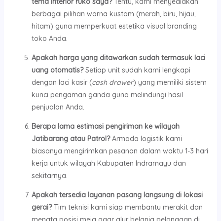
tema interior ruko saya?
Tentu, kami menyediakan
berbagai pilihan warna kustom (merah, biru, hijau,
hitam) guna memperkuat estetika visual branding
toko Anda.
Apakah harga yang ditawarkan sudah termasuk laci
uang otomatis?
Setiap unit sudah kami lengkapi
dengan laci kasir (
cash drawer
) yang memiliki sistem
kunci pengaman ganda guna melindungi hasil
penjualan Anda.
Berapa lama estimasi pengiriman ke wilayah
Jatibarang atau Patrol?
Armada logistik kami
biasanya mengirimkan pesanan dalam waktu 1-3 hari
kerja untuk wilayah Kabupaten Indramayu dan
sekitarnya.
Apakah tersedia layanan pasang langsung di lokasi
gerai?
Tim teknisi kami siap membantu merakit dan
menata posisi meja agar alur belanja pelanggan di