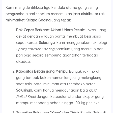
Kami mengidentifikasi tiga kendala utama yang sering
pengusaha alami sebelum menemukan jasa
distributor rak
minimarket Kelapa Gading
yang tepat:
Rak Cepat Berkarat Akibat Udara Pesisir:
Lokasi yang
dekat dengan wilayah pantai membuat besi biasa
cepat korosi.
Solusinya
, kami menggunakan teknologi
Epoxy Powder Coating
premium yang menutup pori-
pori baja secara sempurna agar tahan terhadap
oksidasi.
Kapasitas Beban yang Menipu:
Banyak rak murah
yang tampak kokoh namun langsung melengkung
saat terisi botol minuman atau sembako berat.
Solusinya
, kami hanya menggunakan baja
Cold
Rolled Steel
dengan ketebalan standar ekspor yang
mampu menopang beban hingga 100 kg per level.
Tampilan Rak yang “Kuno” dan Tidak Estetik:
Toko di