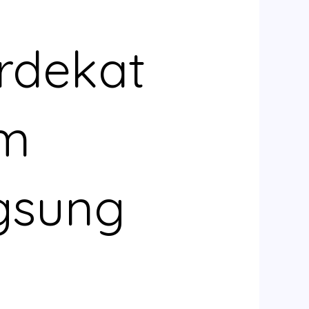
rdekat
im
gsung