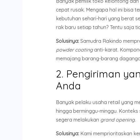
Banyak pemilik toko kelontong dan
cepat rusak. Mengapa hal ini bisa 
kebutuhan sehari-hari yang berat s
rak baru setiap tahun? Tentu saja 
Solusinya:
Samudra Rakindo mempr
powder coating
anti-karat. Kompon
memajang barang-barang dagangan
2. Pengiriman y
Anda
Banyak pelaku usaha retail yang m
hingga berminggu-minggu. Konteks s
segera melakukan
grand opening
.
Solusinya:
Kami memprioritaskan ke