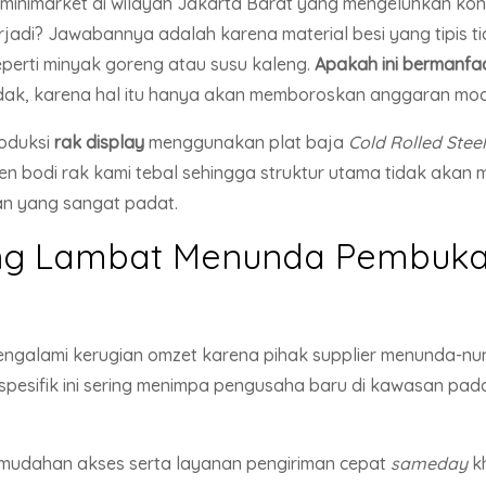
 minimarket di wilayah Jakarta Barat yang mengeluhkan ko
terjadi? Jawabannya adalah karena material besi yang tipi
eperti minyak goreng atau susu kaleng.
Apakah ini bermanfa
tidak, karena hal itu hanya akan memboroskan anggaran mo
oduksi
rak display
menggunakan plat baja
Cold Rolled Steel
en bodi rak kami tebal sehingga struktur utama tidak akan
 yang sangat padat.
ang Lambat Menunda Pembuka
engalami kerugian omzet karena pihak supplier menunda-n
pesifik ini sering menimpa pengusaha baru di kawasan padat
mudahan akses serta layanan pengiriman cepat
sameday
kh