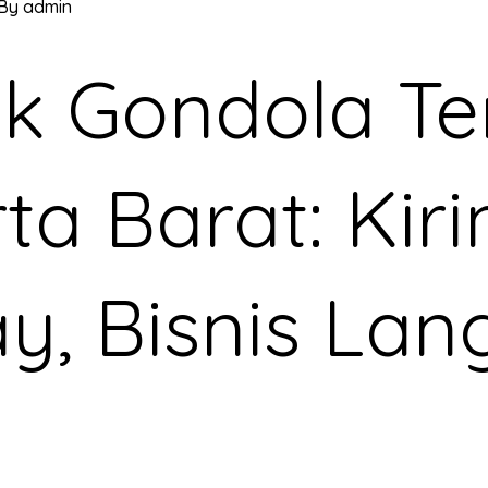
 By
admin
k Gondola Te
ta Barat: Kir
, Bisnis Lan