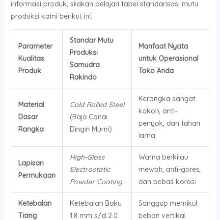
informasi produk, silakan pelajari tabel standarisasi mutu
produksi kami berikut ini:
Standar Mutu
Parameter
Manfaat Nyata
Produksi
Kualitas
untuk Operasional
Samudra
Produk
Toko Anda
Rakindo
Kerangka sangat
Material
Cold Rolled Steel
kokoh, anti-
Dasar
(Baja Canai
penyok, dan tahan
Rangka
Dingin Murni)
lama
High-Gloss
Warna berkilau
Lapisan
Electrostatic
mewah, anti-gores,
Permukaan
Powder Coating
dan bebas korosi
Ketebalan
Ketebalan Baku
Sanggup memikul
Tiang
1.8 mm s/d 2.0
beban vertikal