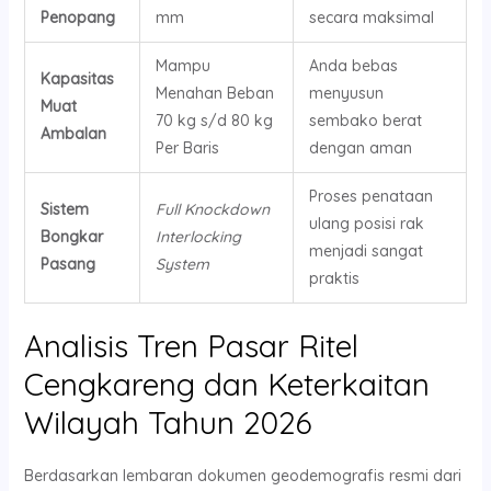
Penopang
mm
secara maksimal
Mampu
Anda bebas
Kapasitas
Menahan Beban
menyusun
Muat
70 kg s/d 80 kg
sembako berat
Ambalan
Per Baris
dengan aman
Proses penataan
Sistem
Full Knockdown
ulang posisi rak
Bongkar
Interlocking
menjadi sangat
Pasang
System
praktis
Analisis Tren Pasar Ritel
Cengkareng dan Keterkaitan
Wilayah Tahun 2026
Berdasarkan lembaran dokumen geodemografis resmi dari