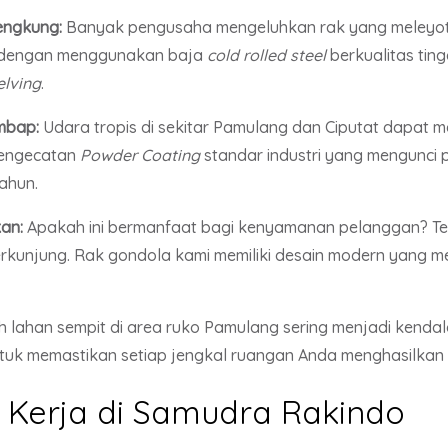
engkung:
Banyak pengusaha mengeluhkan rak yang meleyo
ni dengan menggunakan baja
cold rolled steel
berkualitas ti
elving
.
mbap:
Udara tropis di sekitar Pamulang dan Ciputat dapat m
pengecatan
Powder Coating
standar industri yang mengunci p
ahun.
an:
Apakah ini bermanfaat bagi kenyamanan pelanggan? Tent
unjung. Rak gondola kami memiliki desain modern yang me
 lahan sempit di area ruko Pamulang sering menjadi kenda
ntuk memastikan setiap jengkal ruangan Anda menghasilkan
r Kerja di Samudra Rakindo