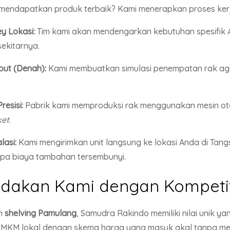
endapatkan produk terbaik? Kami menerapkan proses kerja
y Lokasi:
Tim kami akan mendengarkan kebutuhan spesifik
ekitarnya.
ut (Denah):
Kami membuatkan simulasi penempatan rak aga
esisi:
Pabrik kami memproduksi rak menggunakan mesin oto
ket
.
lasi:
Kami mengirimkan unit langsung ke lokasi Anda di Tangs
pa biaya tambahan tersembunyi.
akan Kami dengan Kompetit
n
shelving Pamulang
, Samudra Rakindo memiliki nilai unik ya
MKM lokal dengan skema harga yang masuk akal tanpa men