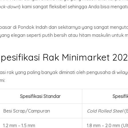
ock-down
) kami sangat fleksibel sehingga Anda bisa mengat
 pasar di Pondok Indah dan sekitarnya yang sangat menguta
ang elegan seperti putih bersih atau hitam maskulin untuk
pesifikasi Rak Minimarket 20
ikasi rak yang paling banyak diminati oleh pengusaha di wi
mi:
Spesifikasi Standar
Spesif
Besi Scrap/Campuran
Cold Rolled Steel
(B
1.2 mm – 1.5 mm
1.8 mm – 2.0 mm (U