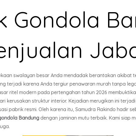
ak Gondola B
enjualan Jab
ukaan swalayan besar Anda mendadak berantakan akibat tert
ring terjadi karena Anda tergiur penawaran murah tanpa lega
 pasar ritel modern pada pertengahan tahun 2026 membukti
i kerusakan struktur interior. Kejadian merugikan ini terjad
isasi pabrik resmi. Oleh karena itu, Samudra Rakindo hadir
 gondola Bandung
dengan jaminan mutu terbaik. Kami siap 
juga.