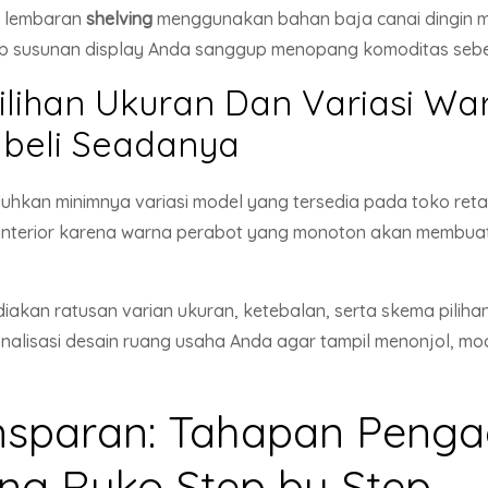
p lembaran
shelving
menggunakan bahan baja canai dingin murn
ap susunan display Anda sanggup menopang komoditas seber
Pilihan Ukuran Dan Variasi 
mbeli Seadanya
kan minimnya variasi model yang tersedia pada toko retai
ka interior karena warna perabot yang monoton akan membuat
kan ratusan varian ukuran, ketebalan, serta skema pilih
lisasi desain ruang usaha Anda agar tampil menonjol, mod
ansparan: Tahapan Peng
ng Ruko Step by Step