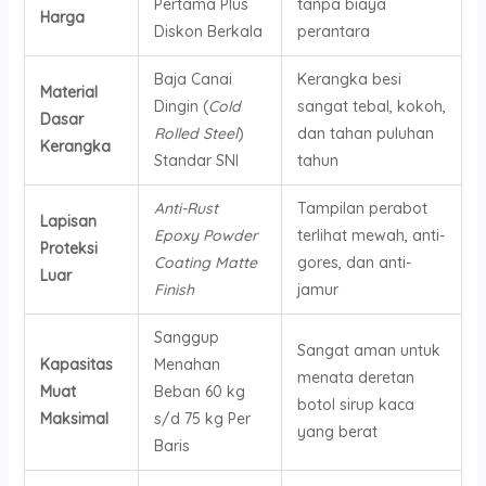
Pertama Plus
tanpa biaya
Harga
Diskon Berkala
perantara
Baja Canai
Kerangka besi
Material
Dingin (
Cold
sangat tebal, kokoh,
Dasar
Rolled Steel
)
dan tahan puluhan
Kerangka
Standar SNI
tahun
Anti-Rust
Tampilan perabot
Lapisan
Epoxy Powder
terlihat mewah, anti-
Proteksi
Coating Matte
gores, dan anti-
Luar
Finish
jamur
Sanggup
Sangat aman untuk
Kapasitas
Menahan
menata deretan
Muat
Beban 60 kg
botol sirup kaca
Maksimal
s/d 75 kg Per
yang berat
Baris