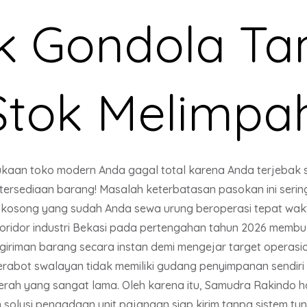
ak Gondola T
Stok Melimpa
kaan toko modern Anda gagal total karena Anda terjebak s
ketersediaan barang! Masalah keterbatasan pasokan ini se
o kosong yang sudah Anda sewa urung beroperasi tepat waktu
h koridor industri Bekasi pada pertengahan tahun 2026 memb
riman barang secara instan demi mengejar target operasion
perabot swalayan tidak memiliki gudang penyimpanan sendi
aerah yang sangat lama. Oleh karena itu, Samudra Rakindo 
olusi pengadaan unit pajangan siap kirim tanpa sistem tu