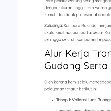
Para pemilik warung sering mengha
dengan ukuran tinggi serta warna y
kumuh dan tidak profesional di ma
Solusinya:
Samudra Rakindo menjamin
skala kecil maupun partai besar. 
sehingga seluruh komponen terpasang 
Alur Kerja Tra
Gudang Serta 
Oleh karena kami selalu mengedepan
pelayanan teratur berikut ini:
Tahap 1: Validasi Luas Ruan
Langkah awal dimulai saat An