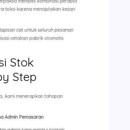
terpaksa membeli kombinasi perabot
itra toko karena menciptakan kesan
apisan cat untuk seluruh pesanan
sasi cetakan pabrik otomatis
si Stok
by Step
aga, kami menerapkan tahapan
ama Admin Pemasaran
tim admin kami melalui kontak