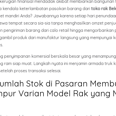
kerugian finansial mendadak akibat membiarkan bangunan t
 kendala keterlambatan pasokan barang dari
toko rak Bek
rket mandiri Anda? Jawabannya karena setiap hari penundaa
wa tempat secara sia-sia tanpa menghasilkan omzet penju
n pengiriman barang dari calo retail hingga mengorbankan 
ngambil produk dari manufaktur langsung yang mempunyai 
s.
 penyimpanan komersial berskala besar yang menampung r
ng ram siap muat. Langkah nyata ini menjamin armada truk
telah proses transaksi selesai.
Jumlah Stok di Pasaran Membu
pur Varian Model Rak yang