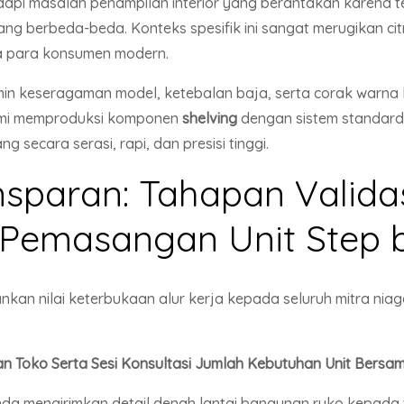
dapi masalah penampilan interior yang berantakan karena 
ang berbeda-beda. Konteks spesifik ini sangat merugikan c
ta para konsumen modern.
 keseragaman model, ketebalan baja, serta corak warna l
Kami memproduksi komponen
shelving
dengan sistem standardi
secara serasi, rapi, dan presisi tinggi.
nsparan: Tahapan Valida
Pemasangan Unit Step 
kan nilai keterbukaan alur kerja kepada seluruh mitra ni
gan Toko Serta Sesi Konsultasi Jumlah Kebutuhan Unit Bers
da mengirimkan detail denah lantai bangunan ruko kepada 