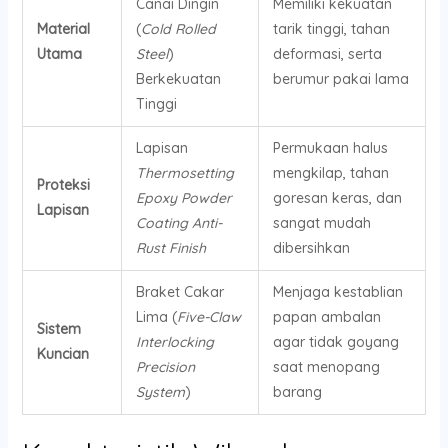
Canai Dingin
Memiliki kekuatan
Material
(
Cold Rolled
tarik tinggi, tahan
Utama
Steel
)
deformasi, serta
Berkekuatan
berumur pakai lama
Tinggi
Lapisan
Permukaan halus
Thermosetting
mengkilap, tahan
Proteksi
Epoxy Powder
goresan keras, dan
Lapisan
Coating Anti-
sangat mudah
Rust Finish
dibersihkan
Braket Cakar
Menjaga kestablian
Lima (
Five-Claw
papan ambalan
Sistem
Interlocking
agar tidak goyang
Kuncian
Precision
saat menopang
System
)
barang