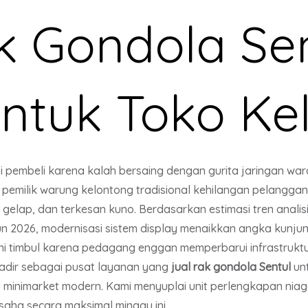
k Gondola Se
ntuk Toko Ke
 pembeli karena kalah bersaing dengan gurita jaringan war
pemilik warung kelontong tradisional kehilangan pelangga
lap, dan terkesan kuno. Berdasarkan estimasi tren analisis
 2026, modernisasi sistem display menaikkan angka kunju
i timbul karena pedagang enggan memperbarui infrastruktur
hadir sebagai pusat layanan yang
jual rak gondola Sentul
un
 minimarket modern. Kami menyuplai unit perlengkapan niaga
ha secara maksimal minggu ini.