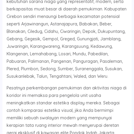
kebutuhan sarana niaga yang representatif, modern, serta
berkapasitas muat besar di daerah pemukiman. Kabupaten
Cirebon sendiri menaungi berbagai kecamatan potensial
seperti Arjawinangun, Astanajapura, Babakan, Beber,
Blanakan, Ciledug, Cidahu, Ciwaringin, Depok, Dukupuntang,
Gebang, Gegesik, Gempol, Greged, Gunungjati, Jamblang,
Juwaringin, Karangwareng, Karangsuung, Kedawung,
Klangenan, Lemahabang, Losari, Mundu, Pabedilan,
Pabuaran, Palimanan, Pangenan, Panguragan, Pasaleman,
Plered, Plumbon, Sedong, Sumber, Suranenggala, Susukan,
Susukanlebak, Talun, Tengahtani, Waled, dan Weru.
Pesatnya perkembangan pemukiman dan aktivitas niaga di
koridor ini memaksa para pengelola unit usaha
meningkatkan standar estetika display mereka. Sebagai
contoh komparasi estetika visual, jika Anda bermimpi
memiliki sebuah swalayan modern yang mempunyai
kerapian tata ruang interior mewah menyerupai deretan
gerai eksklusif di kawasan elite Pondok Indah Jakarta