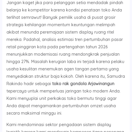
Jangan kaget jika para pelanggan setia mendadak pindah
belanja ke kompetitor karena kondisi penataan toko Anda
terlihat semrawut! Banyak pemilik usaha di pusat grosir
strategis kehilangan momentum keuntungan melimpah
akibat menunda peremajaan sistem display ruang ritel
mereka. Padahal, analisis estimasi tren pertumbuhan pasar
retail pinggiran kota pada pertengahan tahun 2026
menunjukkan modernisasi ruang mendongkrak penjualan
hingga 27%. Masalah kerugian laba ini terjadi karena pelaku
usaha kesulitan menemukan agen tangan pertama yang
menyediakan struktur baja kokoh. Oleh karena itu, Samudra
Rakindo hadir sebagai
toko rak gondola Arjawinangun
tepercaya untuk memperluas jaringan toko modern Anda.
Kami menyuplai unit perkakas toko bermutu tinggi agar
Anda dapat mengamankan pertumbuhan omzet usaha
secara maksimal minggu ini.
Kami mendominasi sektor pengadaan sistem display
logistik karena kami mendesain komponen tiang penopang