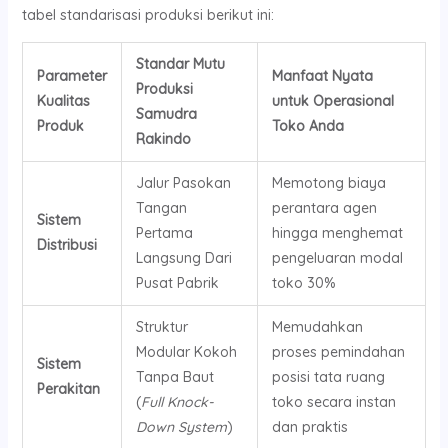
tabel standarisasi produksi berikut ini:
Standar Mutu
Parameter
Manfaat Nyata
Produksi
Kualitas
untuk Operasional
Samudra
Produk
Toko Anda
Rakindo
Jalur Pasokan
Memotong biaya
Tangan
perantara agen
Sistem
Pertama
hingga menghemat
Distribusi
Langsung Dari
pengeluaran modal
Pusat Pabrik
toko 30%
Struktur
Memudahkan
Modular Kokoh
proses pemindahan
Sistem
Tanpa Baut
posisi tata ruang
Perakitan
(
Full Knock-
toko secara instan
Down System
)
dan praktis