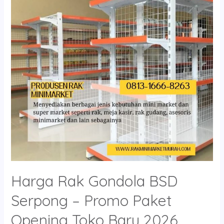
BSD
Serpong
–
Promo
Paket
Opening
Toko
Baru
2026
Harga Rak Gondola BSD
Serpong – Promo Paket
Opening Toko Baru 2026