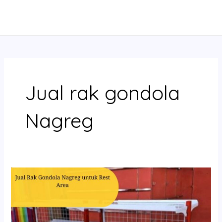
Skip
MAIN
to
MENU
content
Jual rak gondola
Nagreg
Jual
Rak
Gondola
Nagreg