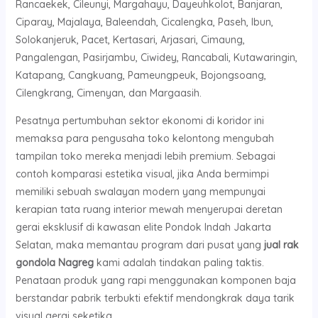
Rancaekek, Cileunyi, Margahayu, Dayeuhkolot, Banjaran,
Ciparay, Majalaya, Baleendah, Cicalengka, Paseh, Ibun,
Solokanjeruk, Pacet, Kertasari, Arjasari, Cimaung,
Pangalengan, Pasirjambu, Ciwidey, Rancabali, Kutawaringin,
Katapang, Cangkuang, Pameungpeuk, Bojongsoang,
Cilengkrang, Cimenyan, dan Margaasih.
Pesatnya pertumbuhan sektor ekonomi di koridor ini
memaksa para pengusaha toko kelontong mengubah
tampilan toko mereka menjadi lebih premium. Sebagai
contoh komparasi estetika visual, jika Anda bermimpi
memiliki sebuah swalayan modern yang mempunyai
kerapian tata ruang interior mewah menyerupai deretan
gerai eksklusif di kawasan elite Pondok Indah Jakarta
Selatan, maka memantau program dari pusat yang
jual rak
gondola Nagreg
kami adalah tindakan paling taktis.
Penataan produk yang rapi menggunakan komponen baja
berstandar pabrik terbukti efektif mendongkrak daya tarik
visual gerai seketika.