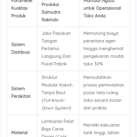
Parameter
Manfaat Nyata
Produksi
Kualitas
untuk Operasional
Samudra
Produk
Toko Anda
Rakindo
Jalur Pasokan
Memotong biaya
Tangan
perantara agen
Sistem
Pertama
hingga menghemat
Distribusi
Langsung Dari
pengeluaran modal
Pusat Pabrik
toko 30%
Struktur
Memudahkan
Modular Kokoh
proses pemindahan
Sistem
Tanpa Baut
posisi tata ruang
Perakitan
(
Full Knock-
toko secara instan
Down System
)
dan praktis
Lembaran Pelat
Memiliki kekuatan
Baja Canai
Material
tarik tinggi, tahan
Dingin (
Cold