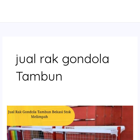
Skip
MAIN
to
MENU
content
jual rak gondola
Tambun
Jual
Rak
Gondola
Tambun