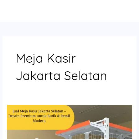
Skip
MAIN
to
MENU
content
Meja Kasir
Jakarta Selatan
Jual
Meja
Kasir
Jakarta