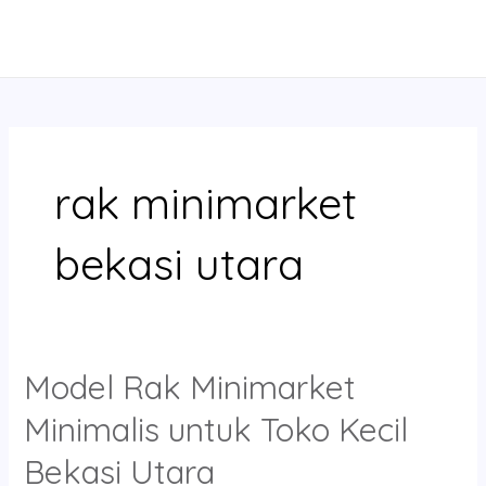
Skip
MAIN
to
MENU
content
rak minimarket
bekasi utara
Model Rak Minimarket
Model
Rak
Minimalis untuk Toko Kecil
Minimarket
Minimalis
Bekasi Utara