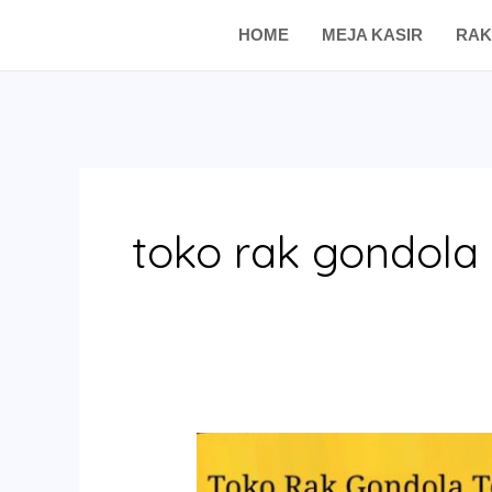
Skip
HOME
MEJA KASIR
RAK
to
content
toko rak gondola 
Toko
Rak