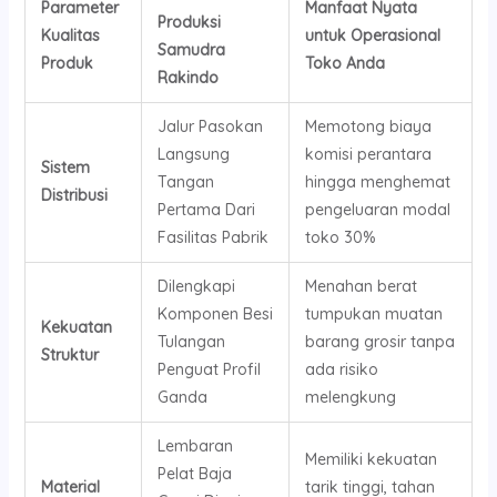
Parameter
Manfaat Nyata
Produksi
Kualitas
untuk Operasional
Samudra
Produk
Toko Anda
Rakindo
Jalur Pasokan
Memotong biaya
Langsung
komisi perantara
Sistem
Tangan
hingga menghemat
Distribusi
Pertama Dari
pengeluaran modal
Fasilitas Pabrik
toko 30%
Dilengkapi
Menahan berat
Komponen Besi
tumpukan muatan
Kekuatan
Tulangan
barang grosir tanpa
Struktur
Penguat Profil
ada risiko
Ganda
melengkung
Lembaran
Memiliki kekuatan
Pelat Baja
Material
tarik tinggi, tahan