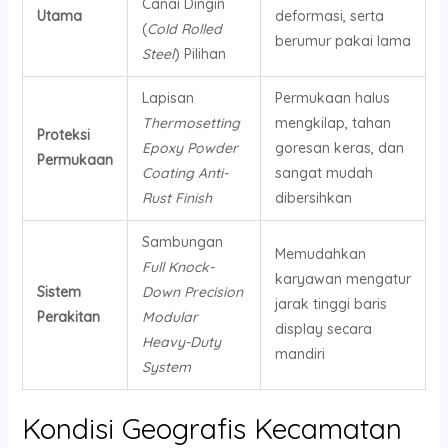
Canai Dingin
Utama
deformasi, serta
(
Cold Rolled
berumur pakai lama
Steel
) Pilihan
Lapisan
Permukaan halus
Thermosetting
mengkilap, tahan
Proteksi
Epoxy Powder
goresan keras, dan
Permukaan
Coating Anti-
sangat mudah
Rust Finish
dibersihkan
Sambungan
Memudahkan
Full Knock-
karyawan mengatur
Sistem
Down Precision
jarak tinggi baris
Perakitan
Modular
display secara
Heavy-Duty
mandiri
System
Kondisi Geografis Kecamatan