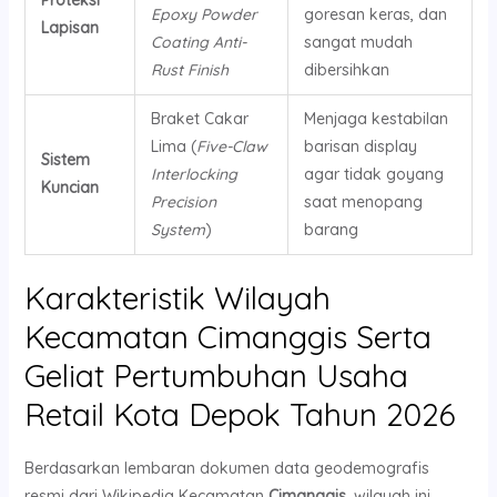
Epoxy Powder
goresan keras, dan
Lapisan
Coating Anti-
sangat mudah
Rust Finish
dibersihkan
Braket Cakar
Menjaga kestabilan
Lima (
Five-Claw
barisan display
Sistem
Interlocking
agar tidak goyang
Kuncian
Precision
saat menopang
System
)
barang
Karakteristik Wilayah
Kecamatan Cimanggis Serta
Geliat Pertumbuhan Usaha
Retail Kota Depok Tahun 2026
Berdasarkan lembaran dokumen data geodemografis
resmi dari Wikipedia Kecamatan
Cimanggis
, wilayah ini