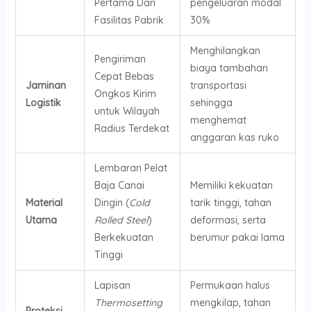
Pertama Dari
pengeluaran modal
Fasilitas Pabrik
30%
Menghilangkan
Pengiriman
biaya tambahan
Cepat Bebas
Jaminan
transportasi
Ongkos Kirim
Logistik
sehingga
untuk Wilayah
menghemat
Radius Terdekat
anggaran kas ruko
Lembaran Pelat
Baja Canai
Memiliki kekuatan
Material
Dingin (
Cold
tarik tinggi, tahan
Utama
Rolled Steel
)
deformasi, serta
Berkekuatan
berumur pakai lama
Tinggi
Lapisan
Permukaan halus
Thermosetting
mengkilap, tahan
Proteksi